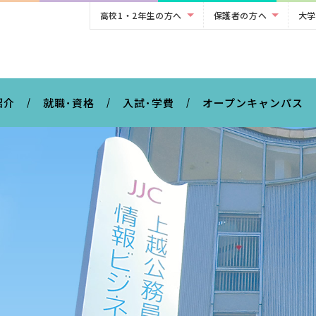
高校1・2年生の方へ
保護者の方へ
大学
。
紹介
就職･資格
入試･学費
オープンキャンパス