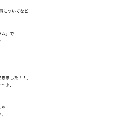
仕事についてなど
ラム」で
♪
できました！！」
～～♪」
んを
や、