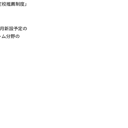
定校推薦制度」
４月新設予定の
ーム分野の
、