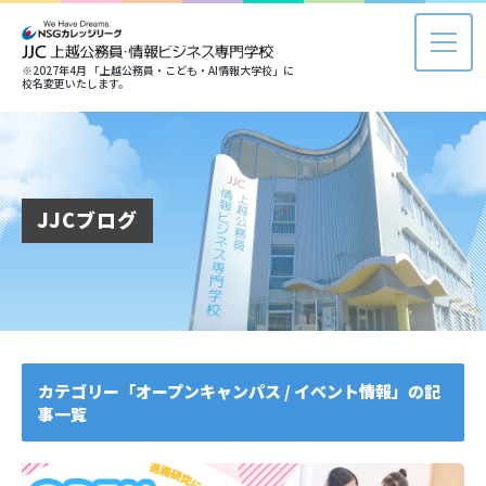
※2027年4月 「上越公務員・こども・AI情報大学校」に
校名変更いたします。
JJCブログ
カテゴリー「オープンキャンパス / イベント情報」の記
事一覧