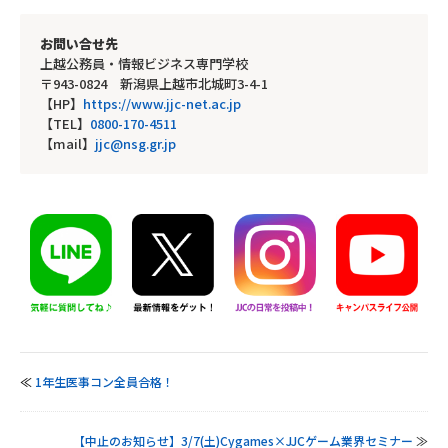
お問い合せ先
上越公務員・情報ビジネス専門学校
〒943-0824 新潟県上越市北城町3-4-1
【HP】
https://www.jjc-net.ac.jp
【TEL】
0800-170-4511
【mail】
jjc@nsg.gr.jp
≪
1年生医事コン全員合格！
【中止のお知らせ】3/7(土)Cygames×JJCゲーム業界セミナー
≫