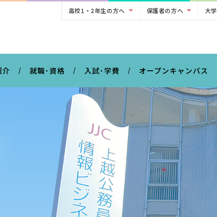
高校1・2年生の方へ
保護者の方へ
大学
。
紹介
就職･資格
入試･学費
オープンキャンパス