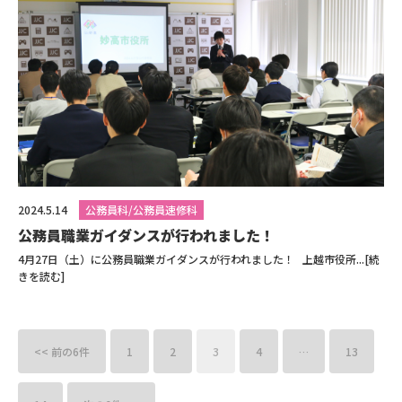
2024.5.14
公務員科/公務員速修科
公務員職業ガイダンスが行われました！
4月27日（土）に公務員職業ガイダンスが行われました！ 上越市役所...[続
きを読む]
<< 前の6件
1
2
3
4
…
13