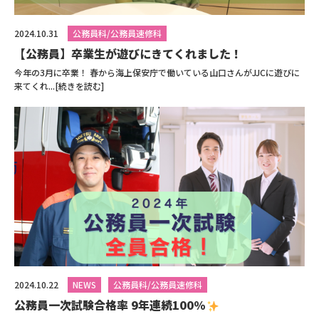
2024.10.31
公務員科/公務員速修科
【公務員】卒業生が遊びにきてくれました！
今年の3月に卒業！ 春から海上保安庁で働いている山口さんがJJCに遊びに
来てくれ...[続きを読む]
2024.10.22
NEWS
公務員科/公務員速修科
公務員一次試験合格率 9年連続100％