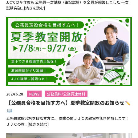
JJCでは今年度も 公務員一次試験（筆記試験）を全員が突破しました 一次
試験突破...[続きを読む]
2024.6.28
NEWS
公務員科/公務員速修科
【公務員合格を目指す方へ】夏季教室開放のお知らせ
公務員試験合格を目指す方に、 夏季の間ＪＪＣの教室を無料開放します！
ＪＪＣの教...[続きを読む]