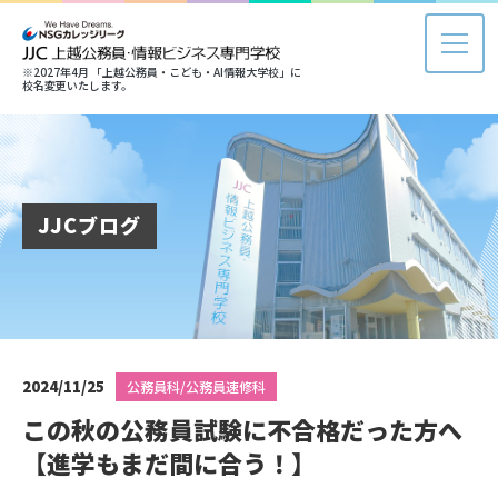
※2027年4月 「上越公務員・こども・AI情報大学校」に
校名変更いたします。
JJCブログ
2024/11/25
公務員科/公務員速修科
この秋の公務員試験に不合格だった方へ
【進学もまだ間に合う！】