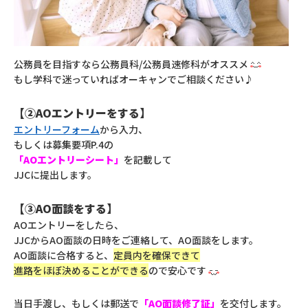
公務員を目指すなら公務員科/公務員速修科がオススメ
もし学科で迷っていればオーキャンでご相談ください♪
【②AOエントリーをする】
エントリーフォーム
から入力、
もしくは募集要項P.4の
「AOエントリーシート」
を記載して
JJCに提出します。
【③AO面談をする】
AOエントリーをしたら、
JJCからAO面談の日時をご連絡して、AO面談をします。
AO面談に合格すると、
定員内を確保できて
進路をほぼ決めることができる
ので安心です
当日手渡し、もしくは郵送で
「AO面談修了証」
を交付します。