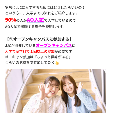
実際に
JJCに入学するためにはどうしたらいいの？
という方に、入学までの流れをご紹介します。
90%
AO入試
の人が
で入学しているので
AO入試で出願する場合を説明します。
【①オープンキャンパスに参加する】
オープンキャンパス
JJCが開催している
に
入学希望学科で１回以上の参加
が必要です。
オーキャン参加は「ちょっと興味がある」
くらいの気持ちで参加してＯＫ