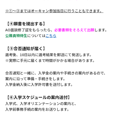
※①～③まではオーキャン参加当日に行うこともできます。
【④願書を提出する】
AO面談修了証をもらったら、
必要書類をそろえて出願
します。
公務員特待生
については
こちら
【⑤合否通知が届く】
選考後、10日以内に選考結果を郵送にて発送します。
※実際に手元に届くまで時間がかかる場合があります。
合否通知と一緒に、入学金の案内や手続きの案内があるので、
案内に沿って準備・手続きをします。
入学金納入後に入学許可書を送付します。
【⑥入学スケジュールの案内送付】
入学式、入学オリエンテーションの案内と、
入学前事務手続の案内をお送りします。