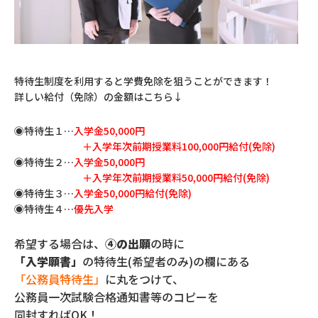
特待生制度を利用すると学費免除を狙うことができます！
詳しい給付（免除）の金額はこちら↓
◉特待生１…
入学金50,000円
＋入学年次前期授業料100,000円給付(免除)
◉特待生２…
入学金50,000円
＋入学年次前期授業料50,000円給付(免除)
◉特待生３…
入学金50,000円給付(免除)
◉特待生４…
優先入学
希望する場合は、
④の出願
の時に
「入学願書」
の特待生(希望者のみ)の欄にある
「公務員特待生」
に丸をつけて、
公務員一次試験合格通知書等のコピーを
同封すればOK！