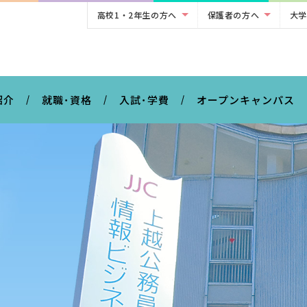
高校1・2年生の方へ
保護者の方へ
大学
。
紹介
就職･資格
入試･学費
オープンキャンパス