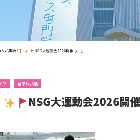
00人が集結！】
NSG大運動会2026開催
イフ
全学科共通
】
NSG大運動会2026開