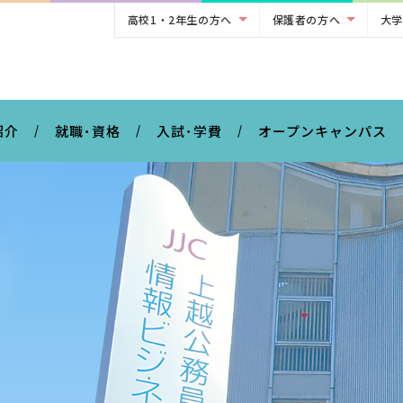
高校1・2年生の方へ
保護者の方へ
大学
。
紹介
就職･資格
入試･学費
オープンキャンパス