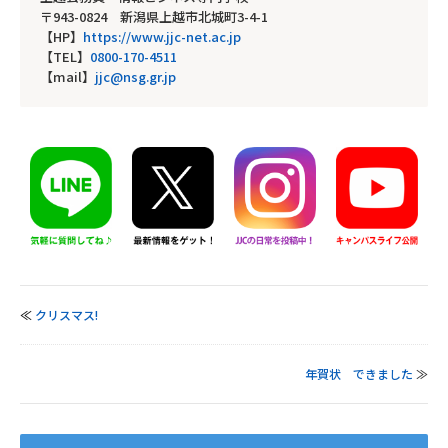
〒943-0824 新潟県上越市北城町3-4-1
【HP】
https://www.jjc-net.ac.jp
【TEL】
0800-170-4511
【mail】
jjc@nsg.gr.jp
≪
クリスマス!
年賀状 できました
≫