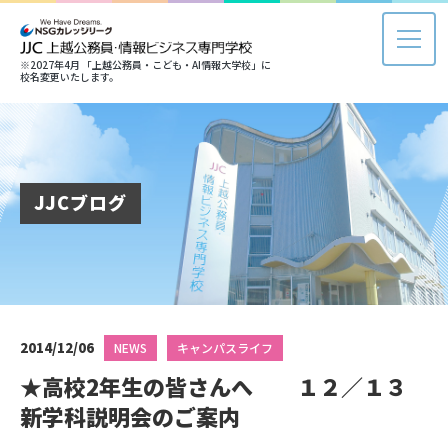
※2027年4月 「上越公務員・こども・AI情報大学校」に
校名変更いたします。
JJCブログ
2014/12/06
NEWS
キャンパスライフ
★高校2年生の皆さんへ １２／１３
新学科説明会のご案内