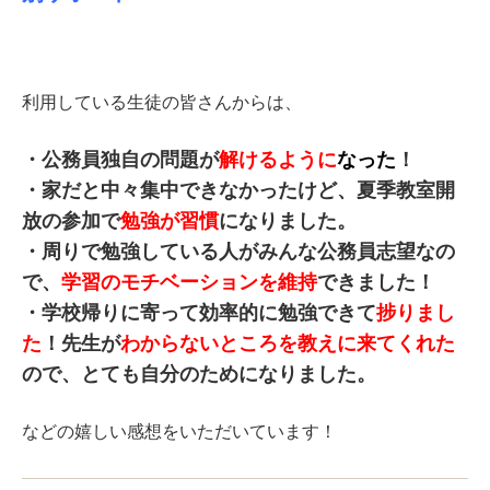
利用している生徒の皆さんからは、
・公務員独自の問題が
解けるように
なった
！
・家だと中々集中できなかったけど、夏季教室開
放の参加で
勉強が習慣
になりました。
・周りで勉強している人がみんな公務員志望なの
で、
学習のモチベーションを維持
できました！
・学校帰りに寄って効率的に勉強できて
捗りまし
た
！
先生が
わからないところを教えに来てくれた
ので、とても自分のためになりました。
などの嬉しい感想をいただいています！