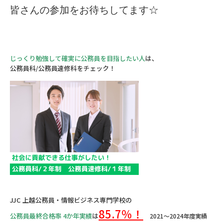
皆さんの参加をお待ちしてます☆
じっくり勉強して確実に公務員を目指したい人
は、
公務員科/公務員速修科をチェック！
JJC 上越公務員・情報ビジネス専門学校の
85.7％！
公務員最終合格率 4か年実績
は
2021～2024年度実績