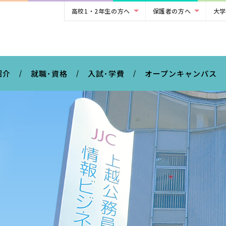
高校1・2年生の方へ
保護者の方へ
大学
。
紹介
就職･資格
入試･学費
オープンキャンパス