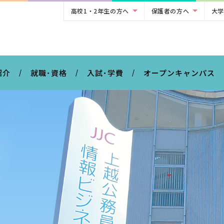
高校1・2年生の方へ
保護者の方へ
大学
。
紹介
就職･資格
入試･学費
オープンキャンパス