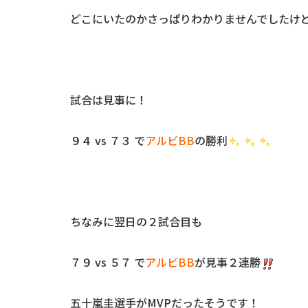
どこにいたのかさっぱりわかりませんでしたけ
試合は見事に！
９４ vs ７３ で
アルビBB
の勝利
ちなみに翌日の２試合目も
７９ vs ５７ で
アルビBB
が見事２連勝
五十嵐圭選手がMVPだったそうです！