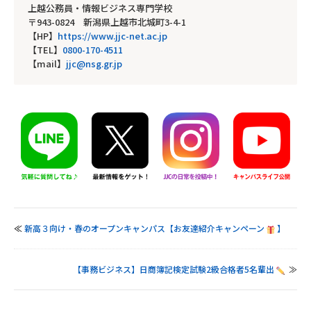
上越公務員・情報ビジネス専門学校
〒943-0824 新潟県上越市北城町3-4-1
【HP】
https://www.jjc-net.ac.jp
【TEL】
0800-170-4511
【mail】
jjc@nsg.gr.jp
≪
新高３向け・春のオープンキャンパス【お友達紹介キャンペーン
】
【事務ビジネス】日商簿記検定試験2級合格者5名輩出
≫