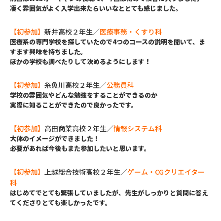
凄く雰囲気がよく入学出来たらいいなととても感じました。
【初参加】
新井高校２年生／
医療事務・くすり科
医療系の専門学校を探していたので4つのコースの説明を聞いて、ま
すます興味を持ちました。
ほかの学校も調べたりして決めるようにします！
【初参加】
糸魚川高校２年生
／
公務員科
学校の雰囲気やどんな勉強をすることができるのか
実際に知ることができたので良かったです。
【初参加】
高田商業高校２年生／
情報システム科
大体のイメージができました！
必要があれば今後もまた参加したいと思います。
【初参加】
上越総合技術高校２年生／
ゲーム・CGクリエイター
科
はじめてでとても緊張していましたが、先生がしっかりと質問に答え
てくださりとても楽しかったです。