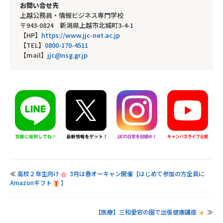
お問い合せ先
上越公務員・情報ビジネス専門学校
〒943-0824 新潟県上越市北城町3-4-1
【HP】
https://www.jjc-net.ac.jp
【TEL】
0800-170-4511
【mail】
jjc@nsg.gr.jp
≪
高校２年生向け
3月は春オーキャン開催【はじめて参加の方全員に
Amazonギフト
】
【医療】三和愛宕の園で出張健康講座
≫