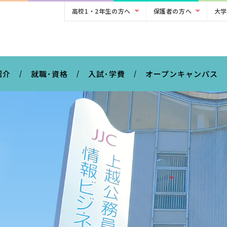
高校1・2年生の方へ
保護者の方へ
大学
。
紹介
就職･資格
入試･学費
オープンキャンパス