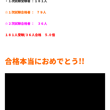
・１次試験受験者 ：１８１人
☆
１次試験合格者 ： ７９人
☆
２次試験合格者 ： ３６人
１８１人受験
/
３６人合格 ５
.
０倍
合格本当におめでとう!
!