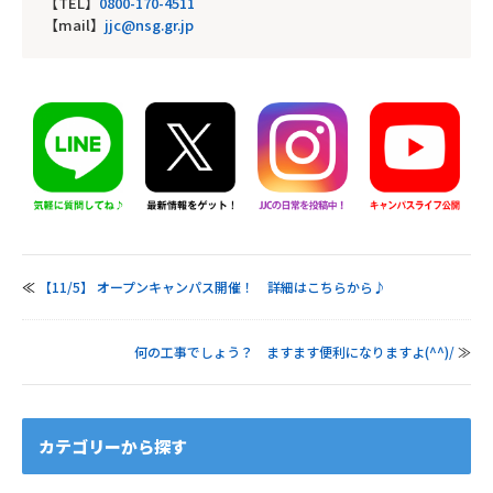
【TEL】
0800-170-4511
【mail】
jjc@nsg.gr.jp
≪
【11/5】 オープンキャンパス開催！ 詳細はこちらから♪
何の工事でしょう？ ますます便利になりますよ(^^)/
≫
カテゴリーから探す