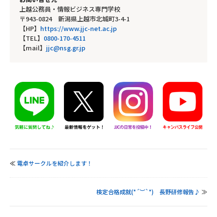
上越公務員・情報ビジネス専門学校
〒943-0824 新潟県上越市北城町3-4-1
【HP】
https://www.jjc-net.ac.jp
【TEL】
0800-170-4511
【mail】
jjc@nsg.gr.jp
≪
電卓サークルを紹介します！
検定合格成就(*´︶`*) 長野研修報告♪
≫