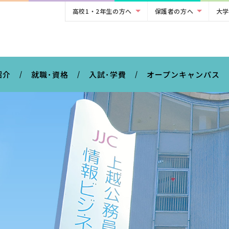
高校1・2年生の方へ
保護者の方へ
大学
。
紹介
就職･資格
入試･学費
オープンキャンパス