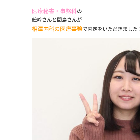
医療秘書・事務科
の
舩﨑さんと間島さんが
相澤内科の医療事務
で内定をいただきました