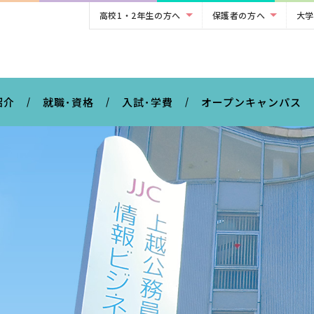
高校1・2年生の方へ
保護者の方へ
大学
。
紹介
就職･資格
入試･学費
オープンキャンパス