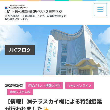
※2027年4月 「上越公務員・こども・AI情報大学校」に
校名変更いたします。
JJCブログ
2025/02/03
ITビジネス・情報大学科
キャンパスライフ
情報システム科
【情報】㈱テラスカイ様による特別授業
が行われました