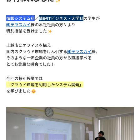
情報システム科
／
情報ITビジネス・大学科
の学生が
㈱テラスカイ
様の本社社員の方々より
特別授業を受けました
上越市にオフィスを構え
国内のクラウド市場をけん引する
㈱テラスカイ
様。
そのような一流企業の社員の方から直接学べる
とても貴重な機会でした！
今回の特別授業では
「クラウド環境を利用したシステム開発」
を学びました