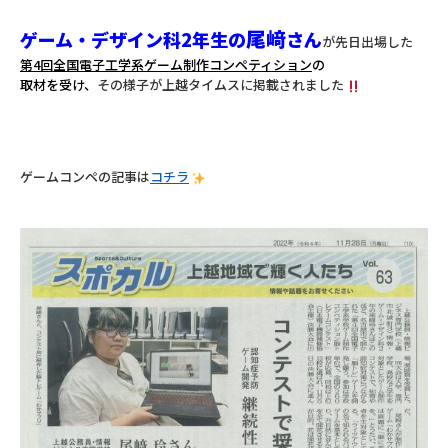
尾﨑
ゲーム・デザイン科2年生の
さん
が先日出場した
第4回全国電子工学系ゲーム制作
コンペティション
の
取材を受け、
その様子が上越タイムスに掲載されました
ゲームコンペの記事は
コチラ