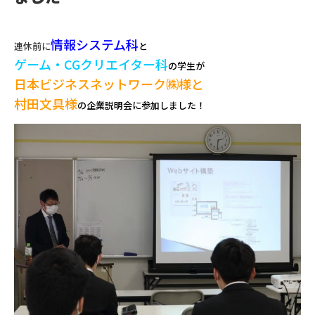
情報システム科
連休前に
と
ゲーム・CGクリエイター科
の学生が
日本ビジネスネットワーク㈱様と
村田文具様
の企業説明会に参加しました！