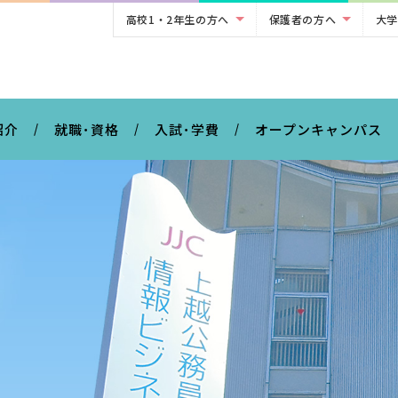
高校1・2年生の方へ
保護者の方へ
大学
。
紹介
就職･資格
入試･学費
オープンキャンパス