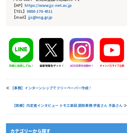
【HP】
https://www.jjc-net.ac.jp
【TEL】
0800-170-4511
【mail】
jjc@nsg.gr.jp
≪
【事務】インターンシップでフリーペーパー作成！
【医療】内定者インタビュー トモエ薬局 調剤事務 伊倉さん 手島さん
≫
カテゴリーから探す