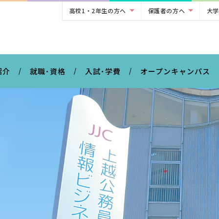
高校1・2年生の方へ
保護者の方へ
大学
。
紹介
就職･資格
入試･学費
オープンキャンパス