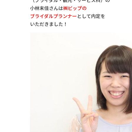
（ブライダル・観光・サービス科）の
小林末佳さんは
㈱ビップの
ブライダルプランナー
として内定を
いただきました！