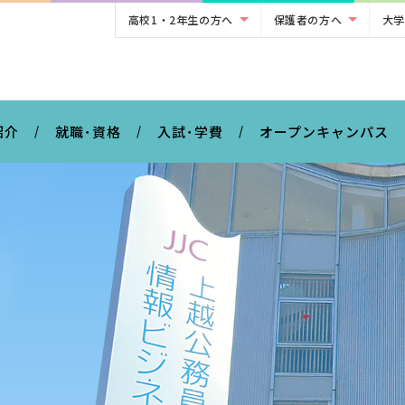
高校1・2年生の方へ
保護者の方へ
大学
。
紹介
就職･資格
入試･学費
オープンキャンパス