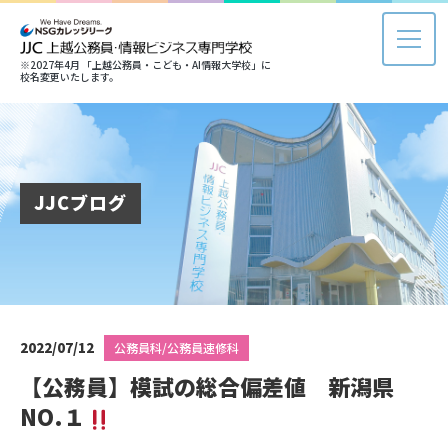
※2027年4月 「上越公務員・こども・AI情報大学校」に
校名変更いたします。
JJCブログ
2022/07/12
公務員科/公務員速修科
【公務員】模試の総合偏差値 新潟県
NO.１