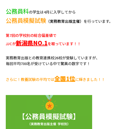
公務員科
の学生は4月に入学してから
公務員模擬試験
（実務教育出版主催）
を行っています。
第7回の学校別の総合偏差値で
新潟県NO.1
JJCが
を取っています！！
実務教育出版との教育連携校26校が受験していますが、
毎回平均700名が受けている中で驚異の数字です！
全国1位
さらに！教養試験の平均では
に輝きました！！