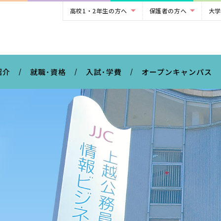
高校1・2年生の方へ
保護者の方へ
大学
。
紹介
就職･資格
入試･学費
オープンキャンパス