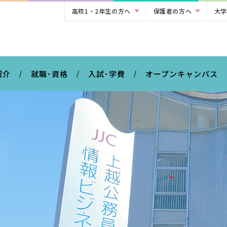
高校1・2年生の方へ
保護者の方へ
大学
。
紹介
就職･資格
入試･学費
オープンキャンパス